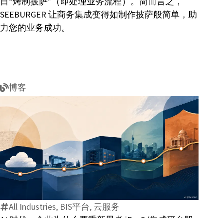
日“烤制披萨”（即处理业务流程）。简而言之，
SEEBURGER 让商务集成变得如制作披萨般简单，助
力您的业务成功。
博客
AI
时
代，
企
All Industries, BIS平台, 云服务
业