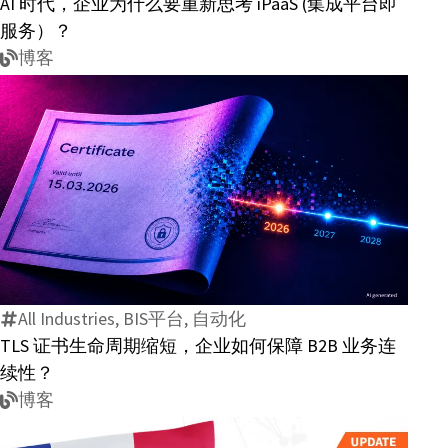
AI 时代，企业为什么要重新思考 iPaaS (集成平台即
为
服务）？
什
博客
么
要
重
新
思
考
TLS
iPaaS
证
(集
书
成
生
平
命
All Industries, BIS平台, 自动化
台
周
TLS 证书生命周期缩短，企业如何保障 B2B 业务连
即
期
续性？
服
缩
博客
务）？
短，
企