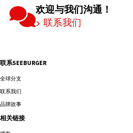
2.5
欢迎与我们沟通！
/
联系我们
Factur-
X
1.09，
企
业
需
联系SEEBURGER
要
关
全球分支
注
联系我们
哪
些
品牌故事
变
相关链接
化？