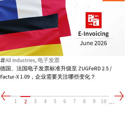
业
如
何
德
保
国、
障
法
B2B
国
业
All Industries, 电子发票
电
务
德国、法国电子发票标准升级至 ZUGFeRD 2.5 /
子
连
Factur-X 1.09，企业需要关注哪些变化？
发
续
票
性？
标
1
3
4
5
6
7
8
9
10
2
准
…
升
级
至
ZUGFeRD