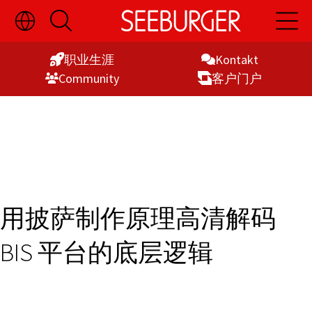
切
开
开
Skip
换
启
启
语
搜
主
to
言
索
导
职业生涯
Kontakt
Content
选
航
Commu­nity
客户门户
择
显
示
用披萨制作原理高清解码
BIS 平台的底层逻辑