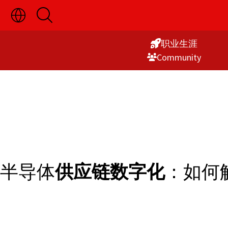
切
开
Skip
换
启
语
搜
to
言
索
职业生涯
Content
选
Commu­nity
择
显
示
半导体
供应链数字化
：如何