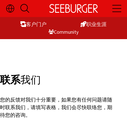
切
开
开
Skip
换
启
启
语
搜
主
to
言
索
导
客户门户
职业生涯
Content
选
航
Commu­nity
择
显
示
联系
我们
您的反馈对我们十分重要，如果您有任何问题请随
时联系我们，请填写表格，我们会尽快联络您，期
待您的咨询。