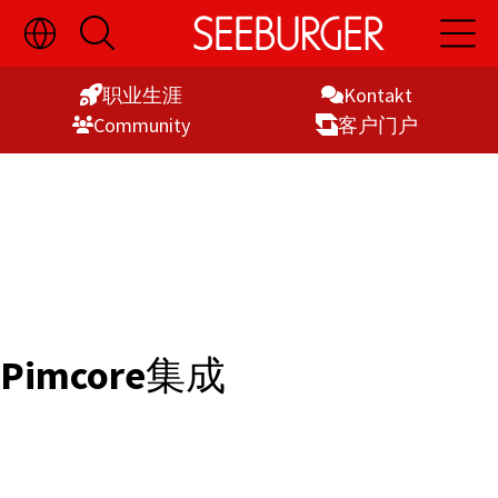
切
开
开
Skip
换
启
启
语
搜
主
to
言
索
导
职业生涯
Kontakt
Content
选
航
Commu­nity
客户门户
择
显
示
Pimcore
集成