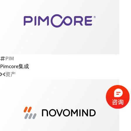
Pimcore
集
成
PIM
Pimcore集成
资产
novomind
Connectivity