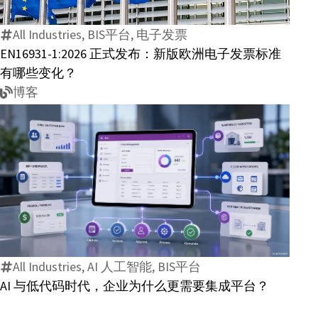
式
值
All Industries, BIS平台, 电子发票
发
得
EN16931-1:2026 正式发布：新版欧洲电子发票标准
布：
企
有哪些变化？
新
业
博客
版
关
欧
注？
洲
电
子
发
AI
票
与
标
低
准
代
有
All Industries, AI 人工智能, BIS平台
码
哪
AI 与低代码时代，企业为什么更需要集成平台？
时
些
代，