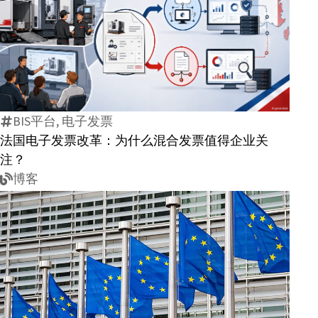
法
国
电
子
BIS平台, 电子发票
发
法国电子发票改革：为什么混合发票值得企业关
票
注？
改
博客
革：
为
什
么
混
EN16931-
合
1:2026
发
正
票