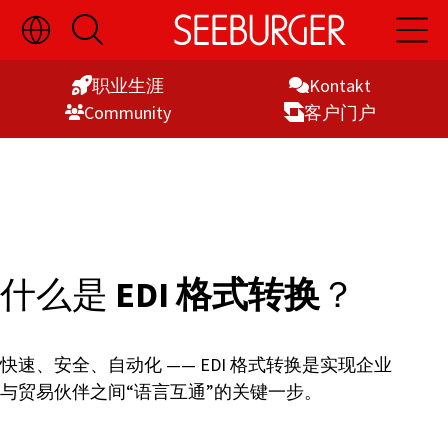
切
开
开
Skip
换
启
启
语
搜
主
to
言
索
导
职业生涯
Kontakt
Content
选
航
Commu­nity
客户门户
择
显
示
什么是
EDI 格式转换
？
快速、安全、自动化 —— EDI 格式转换是实现企业
与贸易伙伴之间“语言互通”的关键一步。