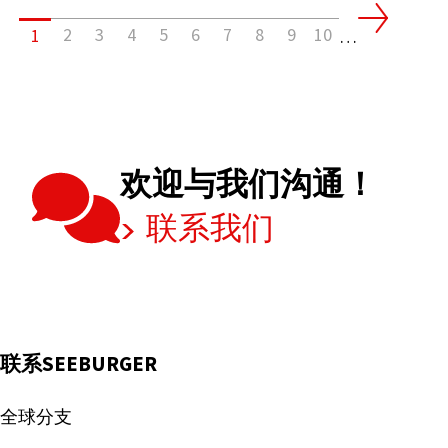
变
企
化？
2
3
4
5
6
7
8
9
10
1
业
…
为
什
么
更
需
欢迎与我们沟通！
要
联系我们
集
成
平
台？
联系SEEBURGER
全球分支