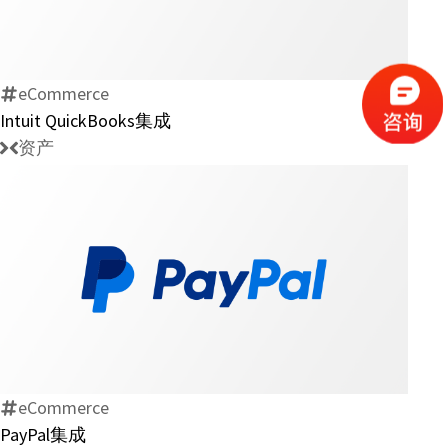
QuickBooks
集
成
eCommerce
Intuit QuickBooks集成
资产
PayPal
集
成
eCommerce
PayPal集成