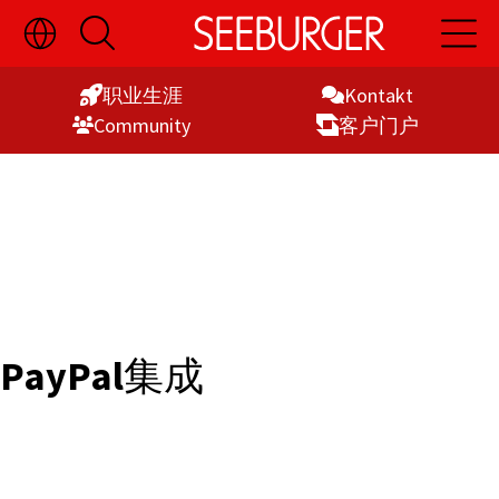
切
开
开
Skip
换
启
启
语
搜
主
to
言
索
导
职业生涯
Kontakt
Content
选
航
Commu­nity
客户门户
择
显
示
PayPal
集成