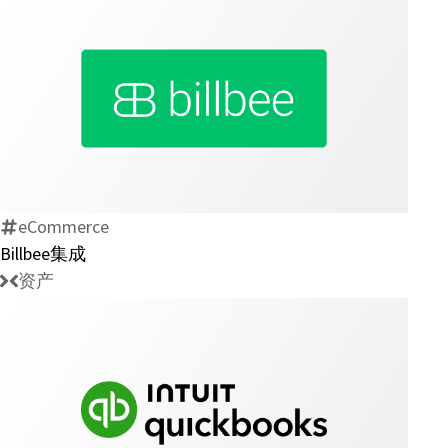
Billbee
集
成
eCommerce
Billbee集成
资产
Intuit