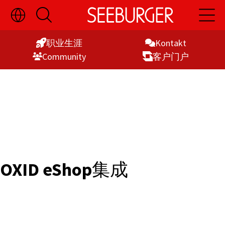
切
开
开
Skip
换
启
启
语
搜
主
to
言
索
导
职业生涯
Kontakt
Content
选
航
Commu­nity
客户门户
择
显
示
OXID eShop
集成