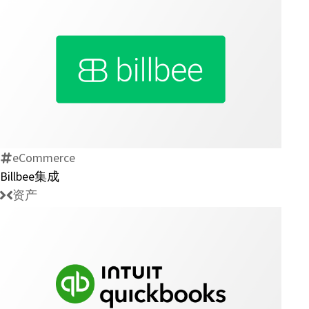
Billbee
集
成
eCommerce
Billbee集成
资产
Intuit