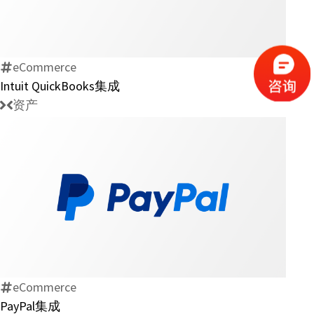
QuickBooks
集
成
eCommerce
Intuit QuickBooks集成
资产
PayPal
集
成
eCommerce
PayPal集成