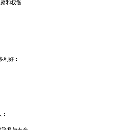
观察和权衡。
诸多利好：
。
入；
障隐私与安全。