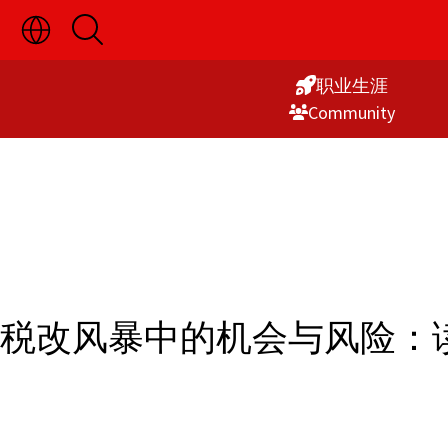
切
开
Skip
换
启
语
搜
to
言
索
职业生涯
Content
选
Commu­nity
择
显
示
税改风暴中的机会与风险：读懂 