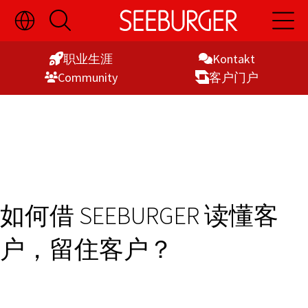
切
开
开
Skip
换
启
启
语
搜
主
to
言
索
导
职业生涯
Kontakt
Content
选
航
Commu­nity
客户门户
择
显
示
如何借 SEEBURGER 读懂客
户，留住客户？