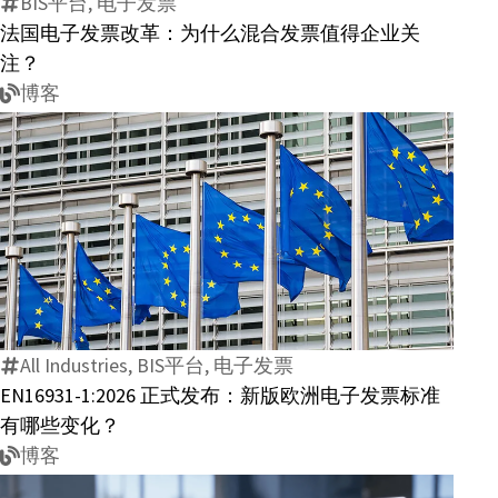
BIS平台, 电子发票
发
法国电子发票改革：为什么混合发票值得企业关
票
注？
改
博客
革：
为
什
么
混
EN16931-
合
1:2026
发
正
票
式
值
All Industries, BIS平台, 电子发票
发
得
EN16931-1:2026 正式发布：新版欧洲电子发票标准
布：
企
有哪些变化？
新
业
博客
版
关
欧
注？