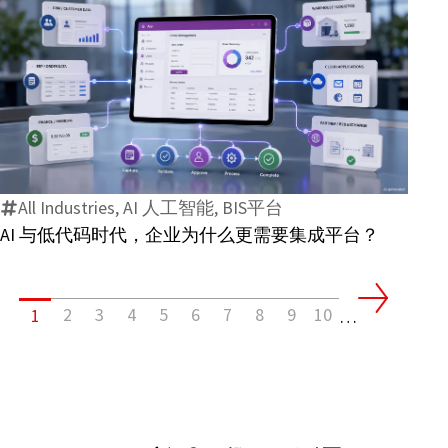
洲
电
子
发
AI
票
与
标
低
准
代
有
All Industries, AI 人工智能, BIS平台
码
哪
AI 与低代码时代，企业为什么更需要集成平台？
时
些
代，
变
企
化？
2
3
4
5
6
7
8
9
10
1
业
…
为
什
么
更