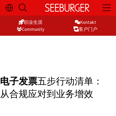
切
开
开
Skip
换
启
启
语
搜
主
to
言
索
导
职业生涯
Kontakt
Content
选
航
Commu­nity
客户门户
择
显
示
电子发票
五步行动清单：
从合规应对到业务增效