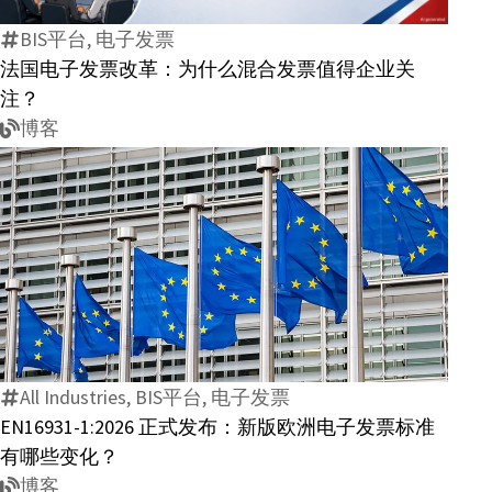
子
BIS平台, 电子发票
发
法国电子发票改革：为什么混合发票值得企业关
票
注？
改
博客
革：
为
什
么
混
EN16931-
合
1:2026
发
正
票
式
值
All Industries, BIS平台, 电子发票
发
得
EN16931-1:2026 正式发布：新版欧洲电子发票标准
布：
企
有哪些变化？
新
业
博客
版
关