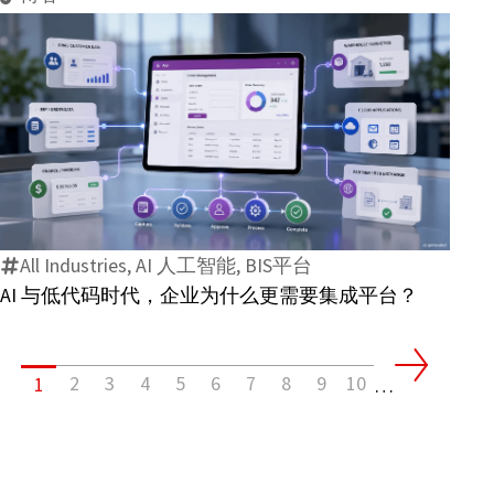
欧
注？
洲
电
子
发
AI
票
与
标
低
准
代
有
All Industries, AI 人工智能, BIS平台
码
哪
AI 与低代码时代，企业为什么更需要集成平台？
时
些
代，
变
企
化？
2
3
4
5
6
7
8
9
10
1
业
…
为
什
么