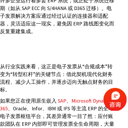
许多企业运行着多套 ERP 系统，或正处于系统迁移
期（如从 SAP ECC 向 S/4HANA 或 D365 迁移）。电
子发票解决方案应通过经过认证的连接器和适配
器，灵活适应这一现实，避免因 ERP 路线图变化而
反复重建集成。
从行业实践来看，这正是电子发票从“合规成本”转
变为“转型杠杆”的关键节点：借此契机现代化财务
流程、减少人工操作，并逐步迈向无触点财务的目
标。
如果您正在使用原生嵌入
SAP
、
Microsoft Dynamics
365
、Oracle、Infor、IBM 或 IFS 等主流 ERP 的全球
电子发票枢纽平台，其差异通常一目了然：应付账
款团队在 ERP 内部即可管理发票全生命周期，大量