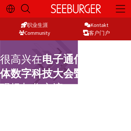
切
开
开
Skip
换
启
启
语
搜
主
to
言
索
导
职业生涯
Kontakt
Content
选
航
Commu­nity
客户门户
择
显
示
很高兴在
电子通信与半导
体数字科技大会暨 AI 大会
现场与您交流
您已成功解锁半导体行业资料