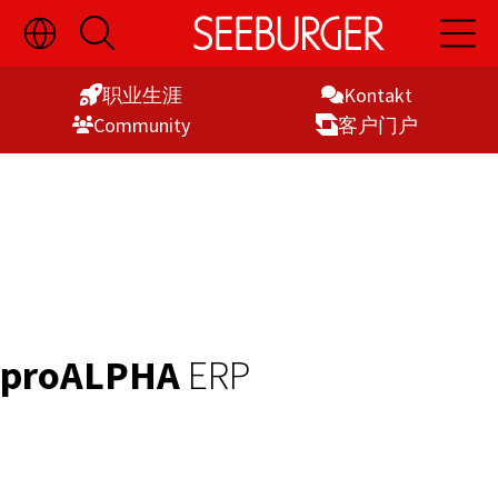
切
开
开
Skip
换
启
启
语
搜
主
to
言
索
导
职业生涯
Kontakt
Content
选
航
Commu­nity
客户门户
择
显
示
proALPHA
ERP