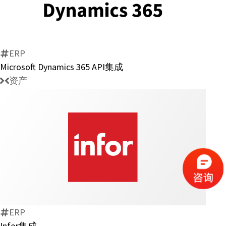
Dynamics
365
API
集
ERP
成
Microsoft Dynamics 365 API集成
资产
Infor
集
成
ERP
Infor集成