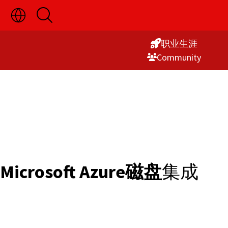
切
开
Skip
换
启
语
搜
to
言
索
职业生涯
Content
选
Commu­nity
择
显
示
Microsoft Azure磁盘
集成