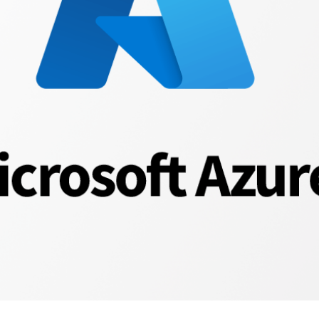
Microsoft
Azure
数
据
湖
储
存
集
成