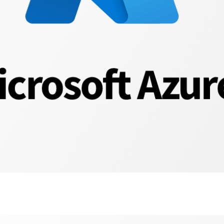
Azure
Blob（对
象）
存
储
集
成