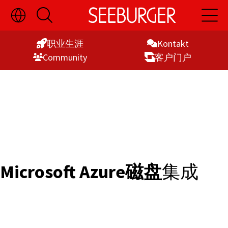
切
开
开
Skip
换
启
启
语
搜
主
to
言
索
导
职业生涯
Kontakt
Content
选
航
Commu­nity
客户门户
择
显
示
Microsoft Azure磁盘
集成