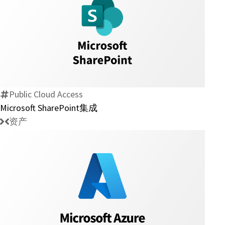
Microsoft
SharePoint
集
成
Public Cloud Access
Microsoft SharePoint集成
资产
Azure
服
务