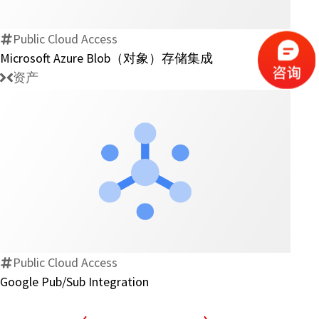
象）
存
Public Cloud Access
储
Microsoft Azure Blob（对象）存储集成
集
资产
成
Google
Pub/Sub
Integration
Public Cloud Access
Google Pub/Sub Integration