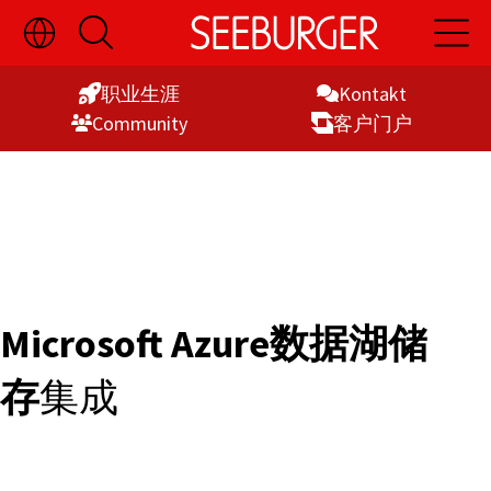
切
开
开
Skip
换
启
启
语
搜
主
to
言
索
导
职业生涯
Kontakt
Content
选
航
Commu­nity
客户门户
择
显
示
Microsoft Azure数据湖储
存
集成