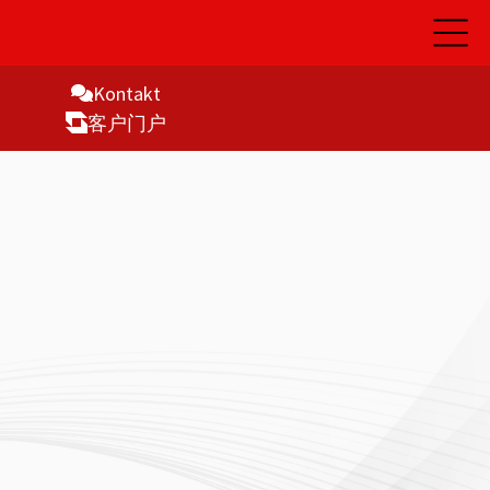
开
启
主
导
Kontakt
航
客户门户