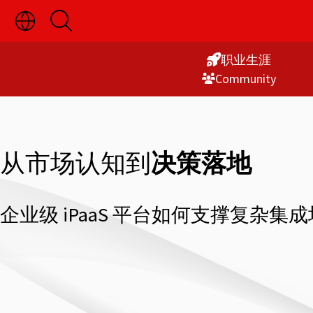
切
开
Skip
换
启
语
搜
to
言
索
职业生涯
Content
选
Commu­nity
择
显
示
从市场认知到
决策落地
企业级 iPaaS 平台如何支撑复杂集