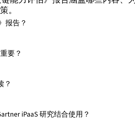
策。
评估》报告？
lities）报告指出：“iPaaS 提供应用与数据集成、流程自动化
很重要？
助企业判断某个 iPaaS 方案是否真正支持其具体运营
读？
、企业架构师以及 IT 决策者 ，特别是那些正在评估复杂
ner iPaaS 研究结合使用？
体格局视角，而《关键能力评估》则帮助企业进一步评估 iPa