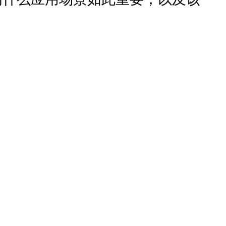
、服务组合以及 AI 应用支持等能力。以下洞察将帮助潜在买家
需求，例如数据集成、API 管理、外部合作伙伴流程
企业集成需求下 iPaaS 解决方案的企业。
aS 平台在具体企业集成场景中的实际支持能力，从而做出