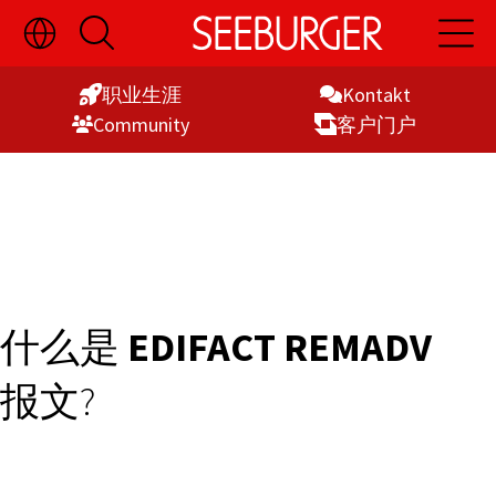
切
开
开
Skip
换
启
启
语
搜
主
to
言
索
导
职业生涯
Kontakt
Content
选
航
Commu­nity
客户门户
择
显
示
什么是
EDIFACT REMADV
报文?