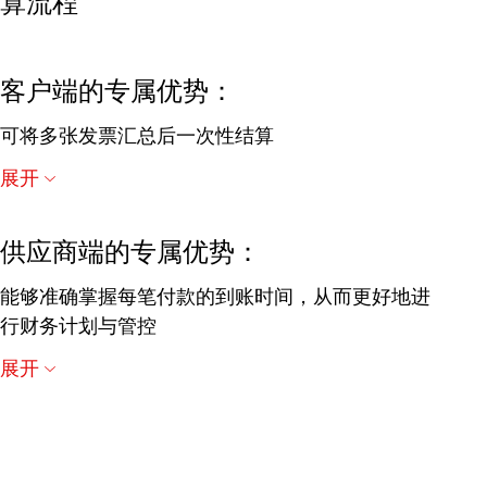
算流程
客户端的专属优势：
可将多张发票汇总后一次性结算
降低成本：原先每张发票需手动处理结算的流程现
展开
在可以优化并实现自动化
供应商端的专属优势：
能够准确掌握每笔付款的到账时间，从而更好地进
行财务计划与管控
REMADV 报文可帮助供应商尽早、自动识别付款错
展开
误，稳定现金流
若与大客户频繁交易，通过 REMADV 提升响应与结
算效率，有助于获得更好的供应商评级