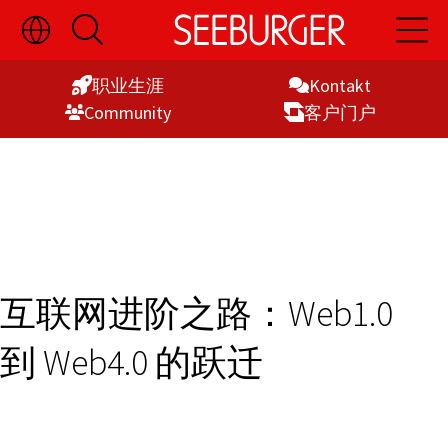
切
开
开
Skip
换
启
启
语
搜
主
to
言
索
导
职业生涯
Kontakt
Content
选
航
Commu­nity
客户门户
择
显
示
互联网进阶之路：Web1.0
到 Web4.0 的跃迁