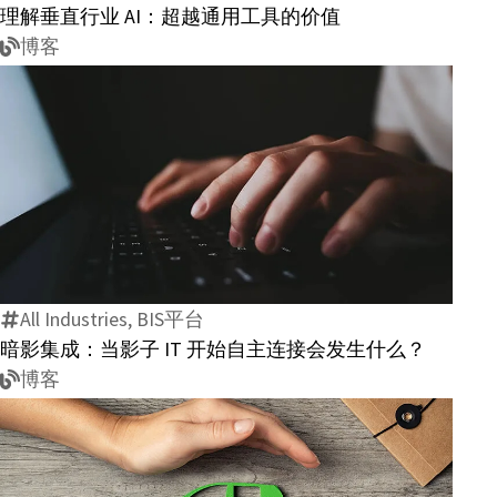
理解垂直行业 AI：超越通用工具的价值
业
博客
AI：
超
越
通
用
工
暗
具
影
的
集
价
成：
值
All Industries, BIS平台
当
暗影集成：当影子 IT 开始自主连接会发生什么？
影
博客
子
IT
开
始