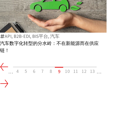
自
主
汽
连
车
接
数
会
字
发
API, B2B-EDI, BIS平台, 汽车
化
生
汽车数字化转型的分水岭：不在新能源而在供应
转
什
链！
型
么？
的
分
4
5
6
7
8
10
11
12
13
9
水
…
…
岭：
不
在
新
能
源