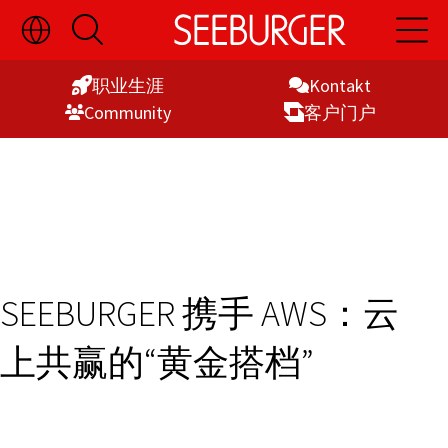
切
开
开
Skip
换
启
启
语
搜
主
to
言
索
导
职业生涯
Kontakt
Content
选
航
Commu­nity
客户门户
择
显
示
SEEBURGER 携手 AWS：云
上共赢的“黄金搭档”