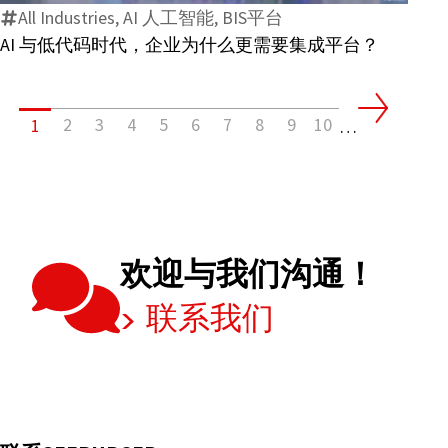
有
All Industries, AI 人工智能, BIS平台
码
哪
AI 与低代码时代，企业为什么更需要集成平台？
时
些
代，
变
企
化？
2
3
4
5
6
7
8
9
10
1
业
…
为
什
么
更
需
欢迎与我们沟通！
要
联系我们
集
成
平
台？