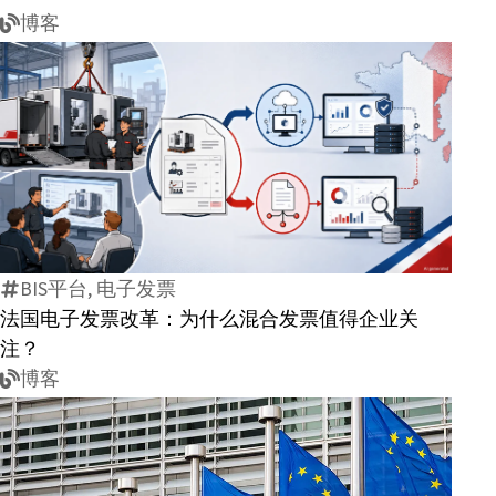
博客
法
国
电
子
BIS平台, 电子发票
发
法国电子发票改革：为什么混合发票值得企业关
票
注？
改
博客
革：
为
什
么