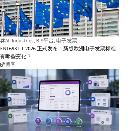
混
EN16931-
合
1:2026
发
正
票
式
值
All Industries, BIS平台, 电子发票
发
得
EN16931-1:2026 正式发布：新版欧洲电子发票标准
布：
企
有哪些变化？
新
业
博客
版
关
欧
注？
洲
电
子
发
AI
票
与
标
低
准
代