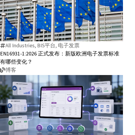
混
EN16931-
合
1:2026
发
正
票
式
值
All Industries, BIS平台, 电子发票
发
得
EN16931-1:2026 正式发布：新版欧洲电子发票标准
布：
企
有哪些变化？
新
业
博客
版
关
欧
注？
洲
电
子
发
AI
票
与
标
低
准