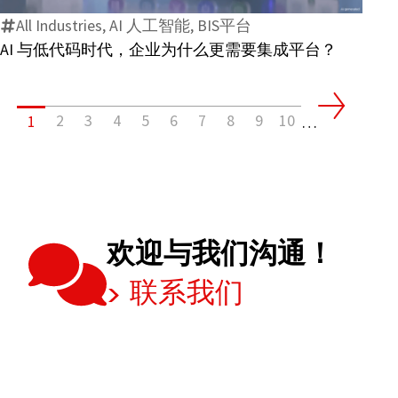
代
有
All Industries, AI 人工智能, BIS平台
码
哪
AI 与低代码时代，企业为什么更需要集成平台？
时
些
代，
变
企
化？
2
3
4
5
6
7
8
9
10
1
业
…
为
什
么
更
需
欢迎与我们沟通！
要
联系我们
集
成
平
台？