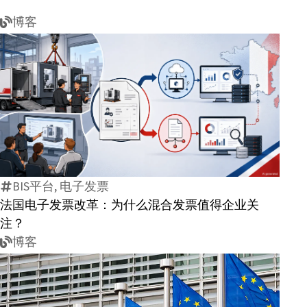
博客
法
国
电
子
BIS平台, 电子发票
发
法国电子发票改革：为什么混合发票值得企业关
票
注？
改
博客
革：
为
什
么