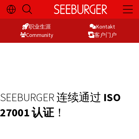
切
开
开
Skip
换
启
启
语
搜
主
to
言
索
导
职业生涯
Kontakt
Content
选
航
Commu­nity
客户门户
择
显
示
SEEBURGER 连续通过
ISO
27001 认证
！