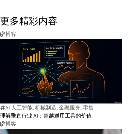
更多精彩内容
博客
理
解
垂
直
AI 人工智能, 机械制造, 金融服务, 零售
行
理解垂直行业 AI：超越通用工具的价值
业
博客
AI：
超