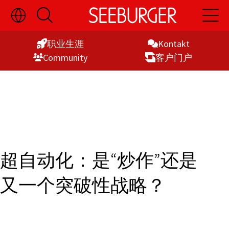
切
开
开
Skip
换
启
启
语
搜
主
to
言
索
导
职业生涯
Kontakt
Content
选
航
Commu­nity
客户门户
择
显
示
超自动化：是“炒作”还是
又一个突破性战略？