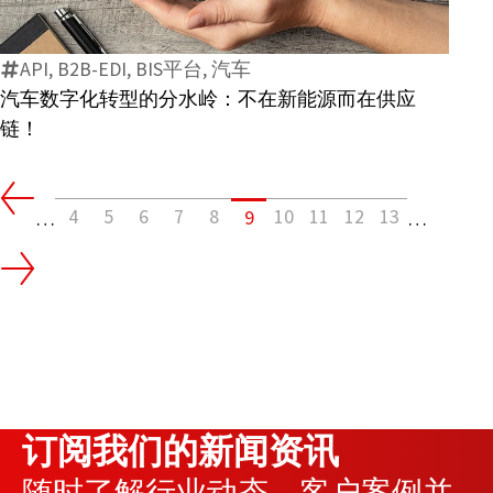
接
数
会
字
发
API, B2B-EDI, BIS平台, 汽车
化
生
汽车数字化转型的分水岭：不在新能源而在供应
转
什
链！
型
么？
的
分
4
5
6
7
8
10
11
12
13
9
水
…
…
岭：
不
在
新
能
源
而
订阅我们的新闻资讯
在
随时了解行业动态、客户案例并
供