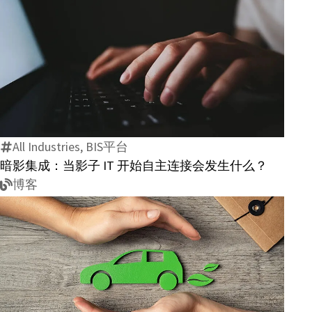
越
通
用
工
暗
具
影
的
集
价
成：
值
All Industries, BIS平台
当
暗影集成：当影子 IT 开始自主连接会发生什么？
影
博客
子
IT
开
始
自
主
汽
连
车