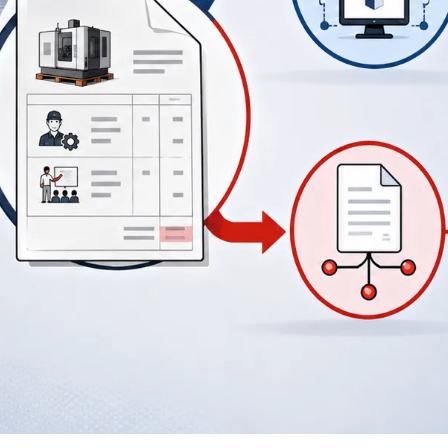
法
国
电
子
发
票
改
革：
为
什
么
混
合