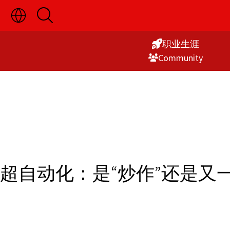
切
开
Skip
换
启
语
搜
to
言
索
职业生涯
Content
选
Commu­nity
择
显
示
超自动化：是“炒作”还是又