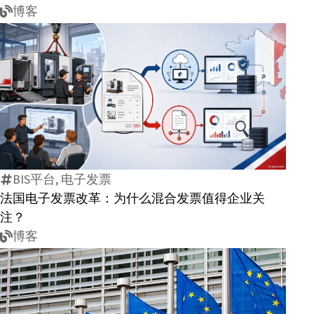
博客
法
国
电
子
BIS平台, 电子发票
发
法国电子发票改革：为什么混合发票值得企业关
票
注？
改
博客
革：
为
什
么
混