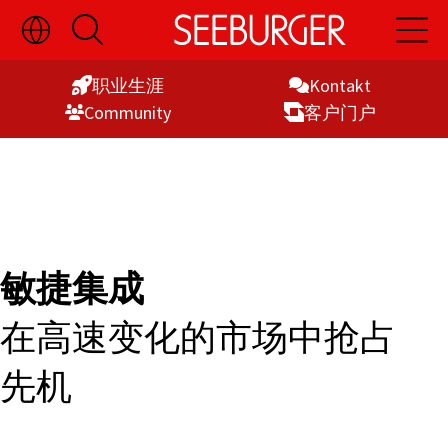
切
开
开
Skip
换
启
启
语
搜
主
to
言
索
导
职业生涯
Kontakt
Content
选
航
Commu­nity
客户门户
择
显
示
敏捷集成
在高速变化的市场中抢占
先机