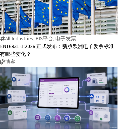
EN16931-
合
1:2026
发
正
票
式
值
All Industries, BIS平台, 电子发票
发
得
EN16931-1:2026 正式发布：新版欧洲电子发票标准
布：
企
有哪些变化？
新
业
博客
版
关
欧
注？
洲
电
子
发
AI
票
与
标
低
准
代