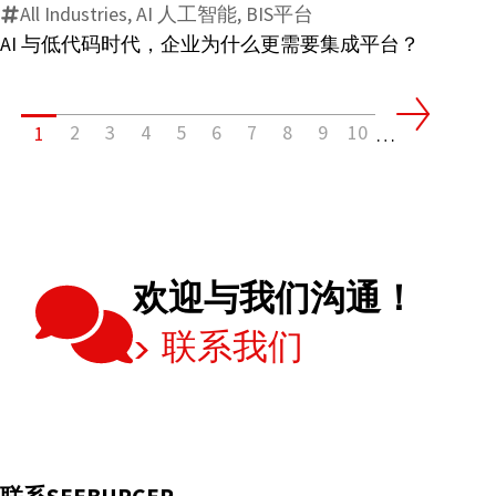
有
All Industries, AI 人工智能, BIS平台
码
哪
AI 与低代码时代，企业为什么更需要集成平台？
时
些
代，
变
企
化？
2
3
4
5
6
7
8
9
10
1
业
…
为
什
么
更
需
欢迎与我们沟通！
要
联系我们
集
成
平
台？