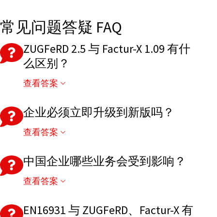
常见问题答疑 FAQ
ZUGFeRD 2.5 与 Factur-X 1.09 有什
么区别？
查看答案
两者采用相同的 XML 数据结构和技术规范，完全
兼容，仅分别作为德国和法国市场使用的标准名
企业必须立即升级到新版吗？
称。
查看答案
建议涉及德国、法国电子发票业务的企业尽快更
新 XSD、Schematron 等验证组件，以保证系统能
中国企业哪些业务会受到影响？
够支持最新版标准并持续符合 EN16931 要求。
查看答案
如果企业向德国、法国客户开具电子发票，在当
地设有子公司，或通过 SAP、EDI、Peppol 与欧洲
EN16931 与 ZUGFeRD、Factur-X 有
客户开展业务，都建议及时评估系统兼容性并规