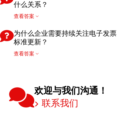
什么关系？
划升级。 现代集成平台通过标准化连接方式、复
用成熟资产、集中治理以及在上线前提供更全面
查看答案
EN16931 是欧洲电子发票统一标准；ZUGFeRD 和
的准备状态、异常情况和控制点可视化能力，帮
Factur-X 是符合 EN16931 要求的电子发票格式。
助银行降低首笔支付风险，并缩短从审批到实际
为什么企业需要持续关注电子发票
新版发布的主要目的，是确保两种格式持续符合
支付执行的时间。
标准更新？
EN16931 的最新要求。
查看答案
EN16931 的代码清单及验证规则会定期更新，以
适应新的业务需求和法规变化。企业应建立持续
升级机制，确保电子发票系统始终满足欧洲市场
的新合规要求。
欢迎与我们沟通！
联系我们