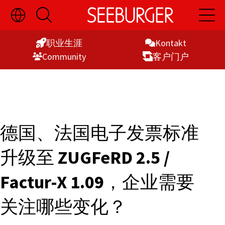
切
开
开
Skip
换
启
启
语
搜
主
to
言
索
导
职业生涯
Kontakt
Content
选
航
Commu­nity
客户门户
择
显
示
德国、法国电子发票标准
升级至
ZUGFeRD 2.5 /
Factur-X 1.09
，企业需要
关注哪些变化？