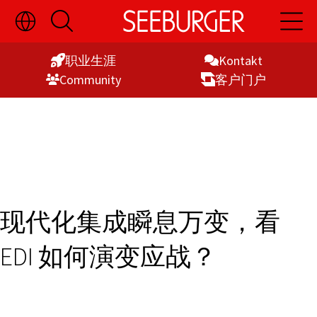
切
开
开
Skip
换
启
启
语
搜
主
to
言
索
导
职业生涯
Kontakt
Content
选
航
Commu­nity
客户门户
择
显
示
现代化集成瞬息万变，看
EDI 如何演变应战？