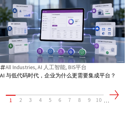
欧
注？
洲
电
子
发
AI
票
与
标
低
准
代
有
All Industries, AI 人工智能, BIS平台
码
哪
AI 与低代码时代，企业为什么更需要集成平台？
时
些
代，
变
企
化？
2
3
4
5
6
7
8
9
10
1
业
…
为
什
么
更