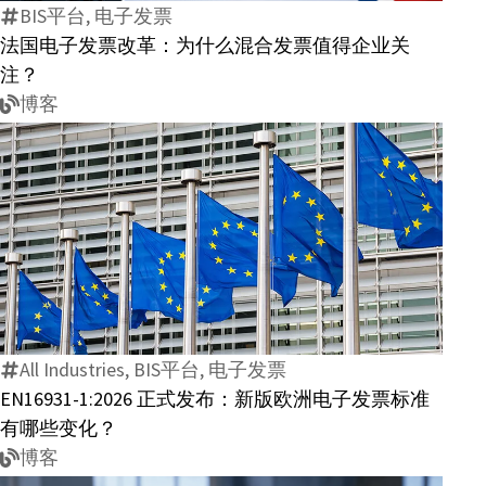
BIS平台, 电子发票
发
法国电子发票改革：为什么混合发票值得企业关
票
注？
改
博客
革：
为
什
么
混
EN16931-
合
1:2026
发
正
票
式
值
All Industries, BIS平台, 电子发票
发
得
EN16931-1:2026 正式发布：新版欧洲电子发票标准
布：
企
有哪些变化？
新
业
博客
版
关