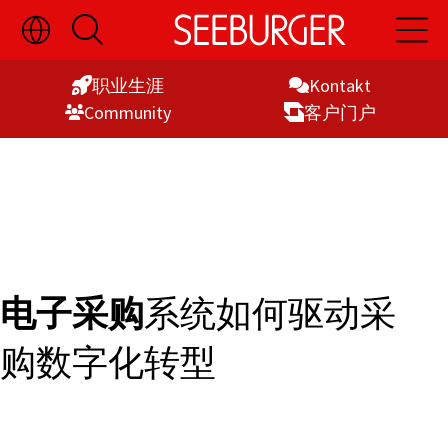
切
开
开
Skip
换
启
启
语
搜
主
to
言
索
导
职业生涯
Kontakt
Content
选
航
Commu­nity
客户门户
择
显
示
电子采购
系统如何驱动采
购数字化转型