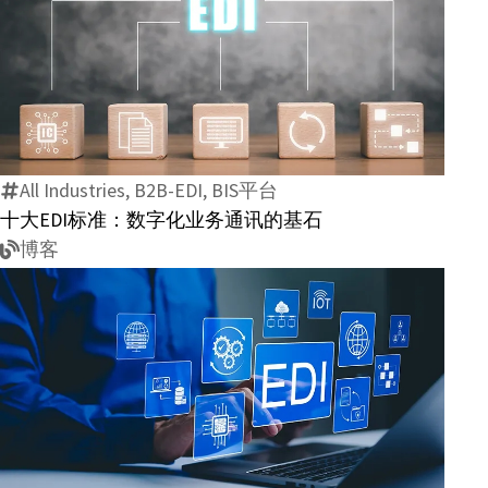
十
大
EDI
标
All Industries, B2B-EDI, BIS平台
准：
十大EDI标准：数字化业务通讯的基石
数
博客
字
化
业
务
通
讯
EDI
的
文
基
件
石
格