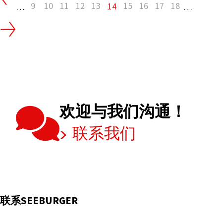
9
10
11
12
13
15
16
17
18
14
架
…
…
构
师：
AI
如
何
让
集
欢迎与我们沟通！
成
角
联系我们
色
升
级
联系SEEBURGER