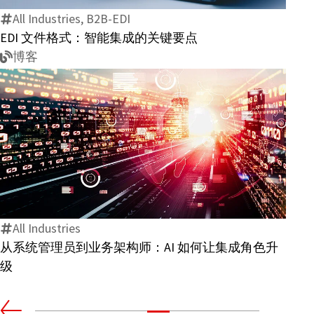
All Industries, B2B-EDI
式：
EDI 文件格式：智能集成的关键要点
智
博客
能
集
成
的
关
键
从
要
系
点
统
管
All Industries
理
从系统管理员到业务架构师：AI 如何让集成角色升
员
级
到
业
务