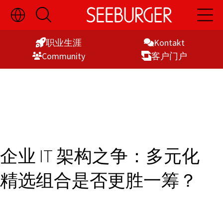
切
开
开
Skip
换
启
启
语
搜
主
to
言
索
导
职业生涯
Kontakt
Content
选
航
Commu­nity
客户门户
择
显
示
企业 IT 架构之争：多元化
精选组合是否更胜一筹？