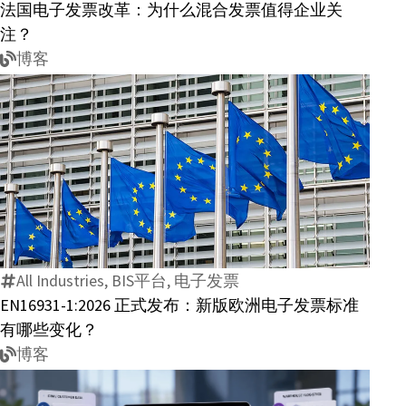
法国电子发票改革：为什么混合发票值得企业关
票
注？
改
博客
革：
为
什
么
混
EN16931-
合
1:2026
发
正
票
式
值
All Industries, BIS平台, 电子发票
发
得
EN16931-1:2026 正式发布：新版欧洲电子发票标准
布：
企
有哪些变化？
新
业
博客
版
关
欧
注？
洲