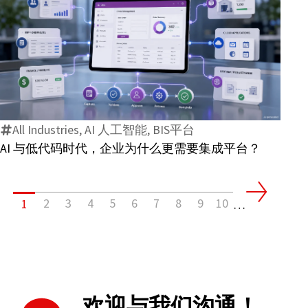
电
子
发
AI
票
与
标
低
准
代
有
All Industries, AI 人工智能, BIS平台
码
哪
AI 与低代码时代，企业为什么更需要集成平台？
时
些
代，
变
企
化？
2
3
4
5
6
7
8
9
10
1
业
…
为
什
么
更
需
欢迎与我们沟通！