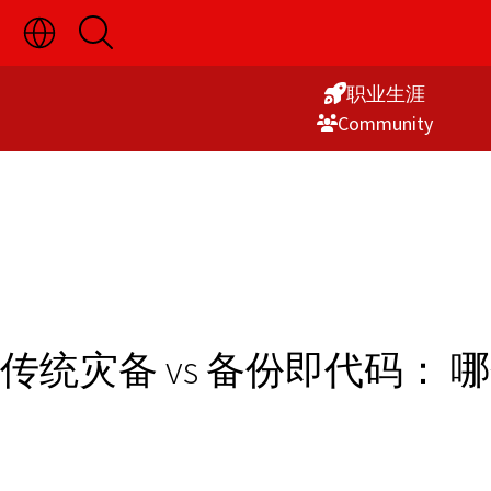
切
开
Skip
换
启
语
搜
to
言
索
职业生涯
Content
选
Commu­nity
择
显
示
传统灾备 vs 备份即代码：