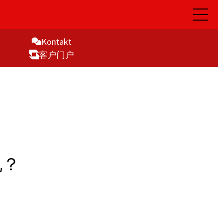
开
启
主
导
Kontakt
航
客户门户
规？