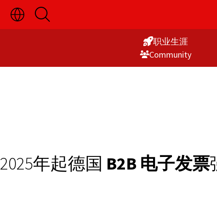
切
开
Skip
换
启
语
搜
to
言
索
职业生涯
Content
选
Commu­nity
择
显
示
2025年起德国
B2B 电子发票