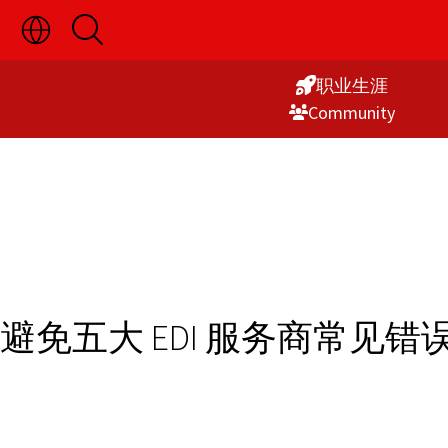
切
开
Skip
换
启
语
搜
to
言
索
职业生涯
Content
选
Commu­nity
择
显
示
避免五大 EDI 服务商常见